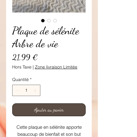
Plaque de sélénite
Arbre de vie
Prix
21,99 €
Hors Taxe
|
Zone livraison Limitée
Quantité
*
Ajouter au panier
Cette plaque en sélénite apporte
beaucoup de bienfait et son but