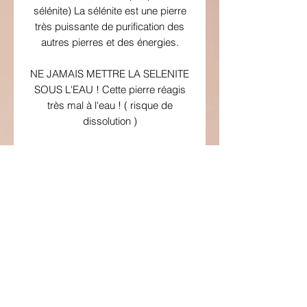
sélénite) La sélénite est une pierre
très puissante de purification des
autres pierres et des énergies.
NE JAMAIS METTRE LA SELENITE
SOUS L'EAU ! Cette pierre réagis
très mal à l'eau ! ( risque de
dissolution )
N.B : Toujours poser votre intention
de nettoyage et purification pour
favoriser ce rechargement et/ou
purification
Détails de l’article
Taille de la plaque : entre 7 à 8cm de
diamètre.
Couleur : blanc mat.