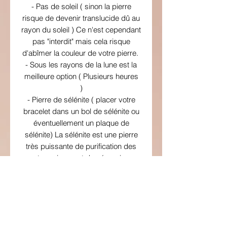
- Pas de soleil ( sinon la pierre
risque de devenir translucide dû au
rayon du soleil ) Ce n'est cependant
pas "interdit" mais cela risque
d'abîmer la couleur de votre pierre.
- Sous les rayons de la lune est la
meilleure option ( Plusieurs heures
)
- Pierre de sélénite ( placer votre
bracelet dans un bol de sélénite ou
éventuellement un plaque de
sélénite) La sélénite est une pierre
très puissante de purification des
autres pierres et des énergies.
N.B : Toujours poser votre intention
de nettoyage et purification pour
favoriser ce rechargement et/ou
purification