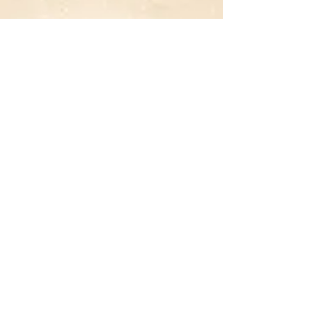
Explorer l'espace Mémoire des lieux
Me contacter
Rossemhoek 11 , Boite 2 , 1861
Wolvertem , Belgique.
Bruxelles, Brabant flamand et Wallonie (
Déplacement à domicile possible )