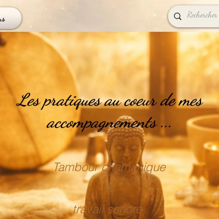
us
Les pratiques au coeur de mes
accompagnements ...
Tambour chamanique
&
travail sonore