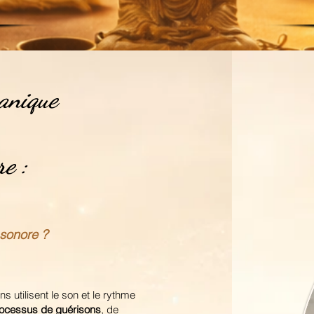
anique
re :
l sonore ?
 utilisent le son et le rythme
ocessus de guérisons
, de