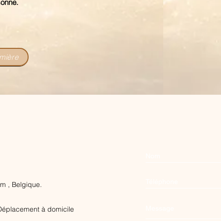
sonne.
umière
m , Belgique.
 Déplacement à domicile