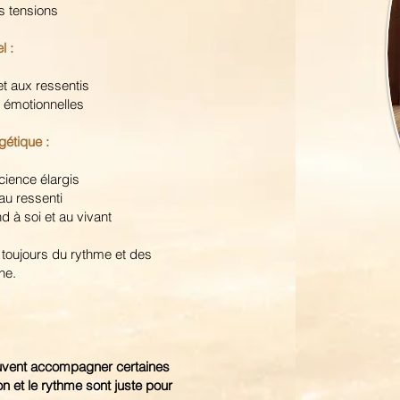
es tensions
l :
et aux ressentis
s émotionnelles
rgétique :
cience élargis
 au ressenti
d à soi et au vivant
toujours du rythme et des
nne.
euvent accompagner certaines
on et le rythme sont juste pour