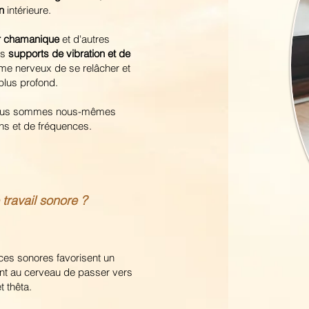
on
intérieure.
r chamanique
et d'autres
es
supports de vibration et de
ème nerveux de se relâcher et
plus profond.
nous sommes nous-mêmes
ons et de fréquences.
travail sonore ?
ces sonores favorisent un
tent au cerveau de passer vers
t thêta.