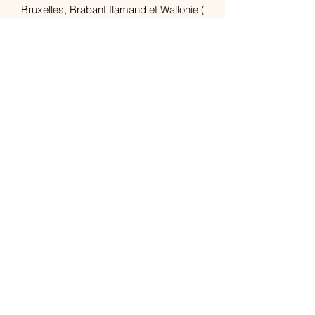
Bruxelles, Brabant flamand et Wallonie (
Déplacement à domicile possible )
Aurore Geuraciez
E-mail :
l.aurore.de.ton.ame@gmail.com
Tél : (+32)
0476.83.30.30
TVA : BE1011.909.938