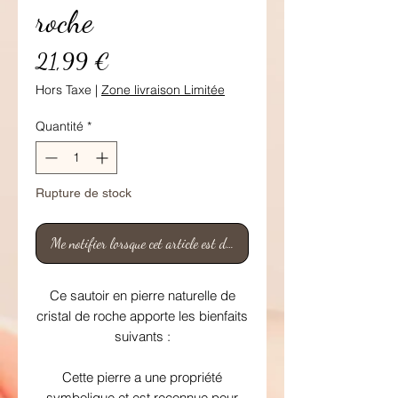
roche
Prix
21,99 €
Hors Taxe
|
Zone livraison Limitée
Quantité
*
Rupture de stock
Me notifier lorsque cet article est disponible
Ce sautoir en pierre naturelle de
cristal de roche apporte les bienfaits
suivants :
Cette pierre a une propriété
symbolique et est reconnue pour