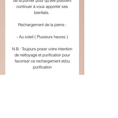
de la purifier pour qu'elle puissent
continuer à vous apporter ses
bienfaits.
Rechargement de la pierre :
- Au soleil ( Plusieurs heures )
N.B : Toujours poser votre intention
de nettoyage et purification pour
favoriser ce rechargement et/ou
purification
Cette pierre se recharge et se
purifie surtout avec d'autres pierres
types : Sélenité ou fleur de vie. Ou
encore des druses d'améthyste ou
amas de quartz.